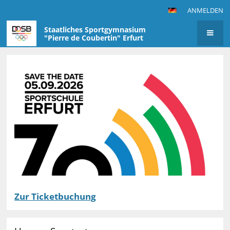
ANMELDEN
Staatliches Sportgymnasium
"Pierre de Coubertin" Erfurt
Startseite
Zur Ticketbuchung