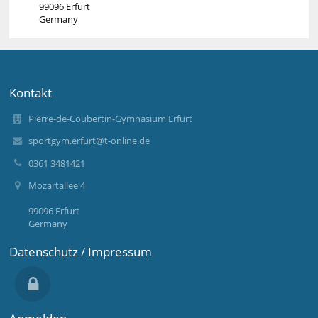
99096 Erfurt
Germany
Kontakt
Pierre-de-Coubertin-Gymnasium Erfurt
sportgym.erfurt@t-online.de
0361 3481421
Mozartallee 4
99096 Erfurt
Germany
Datenschutz / Impressum