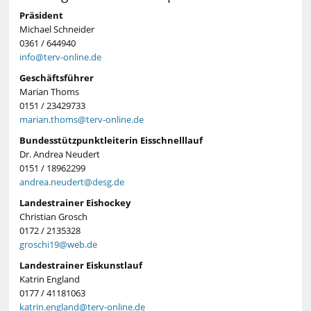
Präsident
Michael Schneider
0361 / 644940
info@terv-online.de
Geschäftsführer
Marian Thoms
0151 / 23429733
marian.thoms@terv-online.de
Bundesstützpunktleiterin Eisschnelllauf
Dr. Andrea Neudert
0151 / 18962299
andrea.neudert@desg.de
Landestrainer Eishockey
Christian Grosch
0172 / 2135328
groschi19@web.de
Landestrainer Eiskunstlauf
Katrin England
0177 / 41181063
katrin.england@terv-online.de