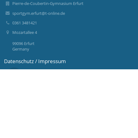
Pierre-de-Coubertin-Gymnasium Erfurt
sportgym.erfurt@t-online.de
0361 3481421
Mozartallee 4
99096 Erfurt
Germany
Datenschutz / Impressum
Anmelden
Anmeldung mit EduPage-Konto
Benutzernamen oder Passwort vergessen