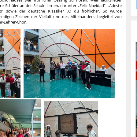
chulhauses war fröhlicher Gesang zu hören. Weihnachtslieder
re Schüler an der Schule lernen, darunter „Feliz Navidad“, „Adeste
emps“ sowie der deutsche Klassiker „O du fröhliche“. So wurde
digen Zeichen der Vielfalt und des Miteinanders, begleitet von
er-Lehrer-Chor.