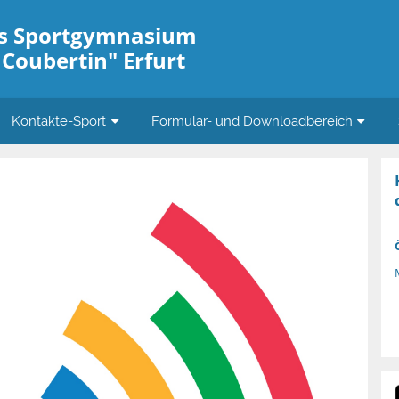
es Sportgymnasium
 Coubertin" Erfurt
Kontakte-Sport
Formular- und Downloadbereich