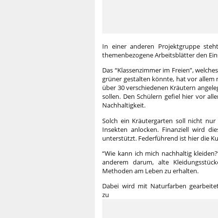
In einer anderen Projektgruppe steh
themenbezogene Arbeitsblätter den Einsti
Das “Klassenzimmer im Freien”, welches
grüner gestalten könnte, hat vor allem
über 30 verschiedenen Kräutern angeleg
sollen. Den Schülern gefiel hier vor al
Nachhaltigkeit.
Solch ein Kräutergarten soll nicht nu
Insekten anlocken. Finanziell wird d
unterstützt. Federführend ist hier die 
“Wie kann ich mich nachhaltig kleiden?”
anderem darum, alte Kleidungsstück
Methoden am Leben zu erhalten.
Dabei wird mit Naturfarben gearbeitet
zu 