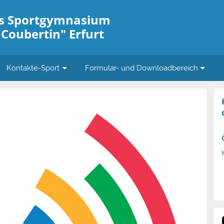
es Sportgymnasium
 Coubertin" Erfurt
Kontakte-Sport
Formular- und Downloadbereich