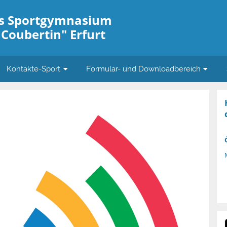
es Sportgymnasium
 Coubertin" Erfurt
Kontakte-Sport
Formular- und Downloadbereich