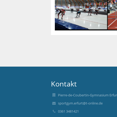
Kontakt
Pierre-de-Coubertin-Gymnasium Erfur
sportgym.erfurt@t-online.de
0361 3481421