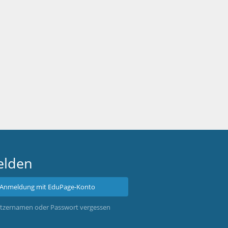
lden
Anmeldung mit EduPage-Konto
tzernamen oder Passwort vergessen