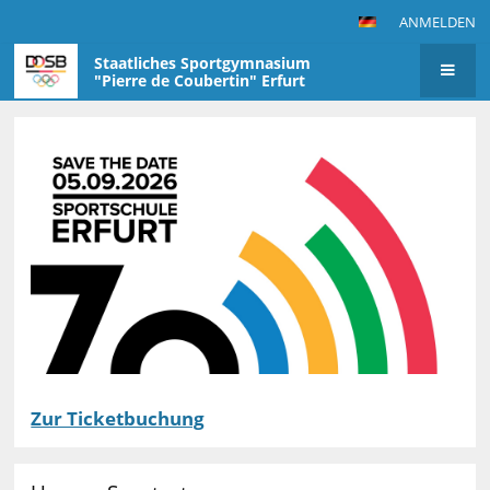
ANMELDEN
Staatliches Sportgymnasium
"Pierre de Coubertin" Erfurt
Startseite
Zur Ticketbuchung