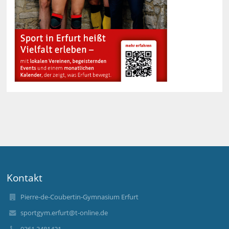
Kontakt
Pierre-de-Coubertin-Gymnasium Erfurt
sportgym.erfurt@t-online.de
0361 3481421