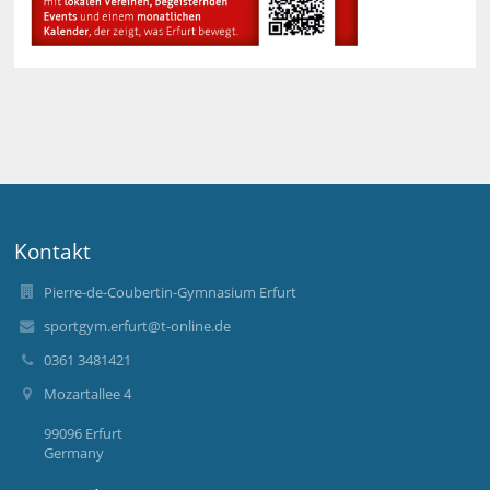
Kontakt
Pierre-de-Coubertin-Gymnasium Erfurt
sportgym.erfurt@t-online.de
0361 3481421
Mozartallee 4
99096 Erfurt
Germany