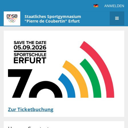
ANMELDEN
Staatliches Sportgymnasium
"Pierre de Coubertin" Erfurt
Startseite
Zur Ticketbuchung