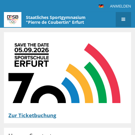
ANMELDEN
Staatliches Sportgymnasium
"Pierre de Coubertin" Erfurt
Startseite
Zur Ticketbuchung