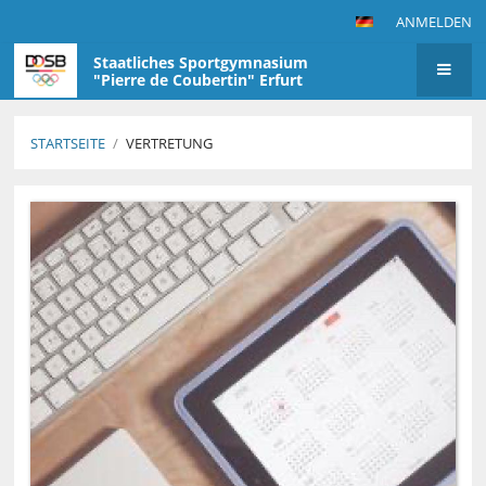
ANMELDEN
Staatliches Sportgymnasium
"Pierre de Coubertin" Erfurt
STARTSEITE
/
VERTRETUNG
Vertretung