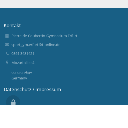
Kontakt
Pierre-de-Coubertin-Gymnasium Erfurt
sportgym.erfurt@t-online.de
0361 3481421
Mozartallee 4
99096 Erfurt
Germany
Datenschutz / Impressum
Anmelden
Anmeldung mit EduPage-Konto