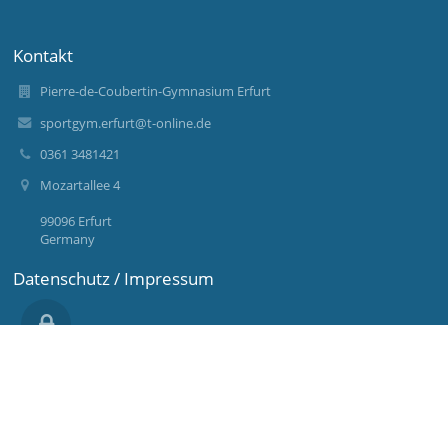
Kontakt
Pierre-de-Coubertin-Gymnasium Erfurt
sportgym.erfurt@t-online.de
0361 3481421
Mozartallee 4
99096 Erfurt
Germany
Datenschutz / Impressum
Anmelden
Anmeldung mit EduPage-Konto