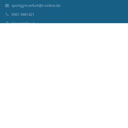
sportgym.erfurt@t-online.de
0361 3481421
Mozartallee 4
99096 Erfurt
Germany
Datenschutz / Impressum
Anmelden
Anmeldung mit EduPage-Konto
Benutzernamen oder Passwort vergessen