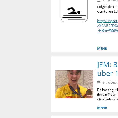
Folgenden in
den tollen L
https://spor
z%3A%2FDQ
7HRmVW8f%2
MEHR
JEM: B
über 
11.07.2022
Da hat er gut
ihn ein Traum
die ersehnte 
MEHR