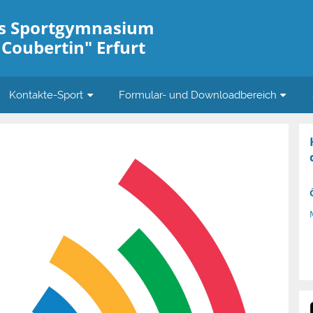
es Sportgymnasium
 Coubertin" Erfurt
Kontakte-Sport
Formular- und Downloadbereich