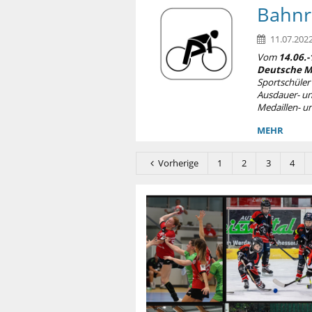
Bahnr
11.07.2022
Vom
14.06.
Deutsche M
Sportschüler
Ausdauer- und
Medaillen- u
MEHR
Vorherige
1
2
3
4