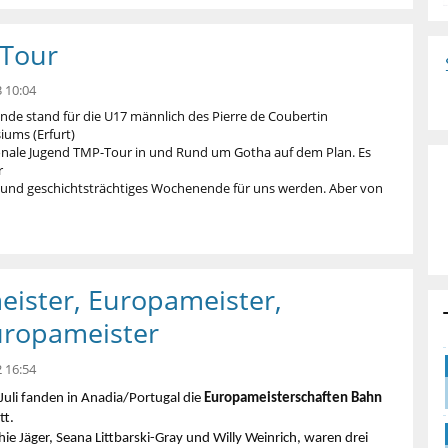
 Tour
 10:04
e stand für die U17 männlich des Pierre de Coubertin
ums (Erfurt)
ionale Jugend TMP-Tour in und Rund um Gotha auf dem Plan. Es
r
s und geschichtsträchtiges Wochenende für uns werden. Aber von
eister, Europameister,
uropameister
 16:54
Juli fanden in Anadia/Portugal die
Europameisterschaften Bahn
tt.
ie Jäger, Seana Littbarski-Gray und Willy Weinrich, waren drei