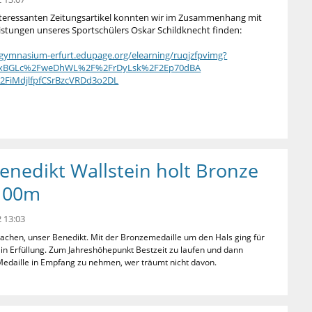
teressanten Zeitungsartikel konnten wir im Zusammenhang mit
eistungen unseres Sportschülers Oskar Schildknecht finden:
tgymnasium-erfurt.edupage.org/elearning/ruqjzfpvimg?
xBGLc%2FweDhWL%2F%2FrDyLsk%2F2Ep70dBA
FiMdjlfpfCSrBzcVRDd3o2DL
enedikt Wallstein holt Bronze
100m
 13:03
 lachen, unser Benedikt. Mit der Bronzemedaille um den Hals ging für
 in Erfüllung. Zum Jahreshöhepunkt Bestzeit zu laufen und dann
Medaille in Empfang zu nehmen, wer träumt nicht davon.