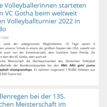
 Volleyballerinnen starteten
en VC Gotha beim weltweit
n Volleyballturnier 2022 in
do
 13:02
s Land der unbegrenzten Möglichkeiten. 10 Tage waren 6
nnen unserer Schule in einem der größten Staaten der USA, sowohl von
ls auch von der Einwohnerzahl, dem Sunshine State Florida. Sie
en dort den VC Gotha, aber auch als
tsche Mannschaft die Nachwuchsarbeit des Deutschen Volleyball
ußerhalb der Bundesstützpunkte bei den
49th AAU girls‘ junior
leyball championships
. Es nahmen insgesamt 178.000 Athleten aus
4.450 Teams teil.
lenregen bei der 135.
chen Meisterschaft im