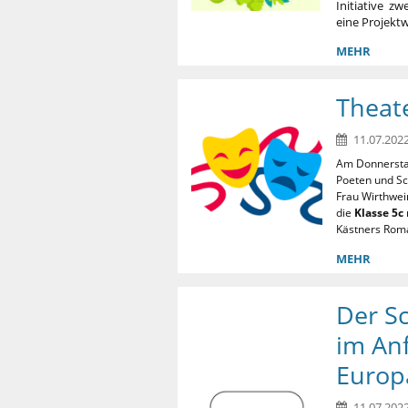
Initiative z
eine Projekt
MEHR
Theat
11.07.2022
Am Donnersta
Poeten und S
Frau Wirthwei
die
Klasse 5c
Kästners Rom
MEHR
Der S
im Anf
Europ
11.07.2022